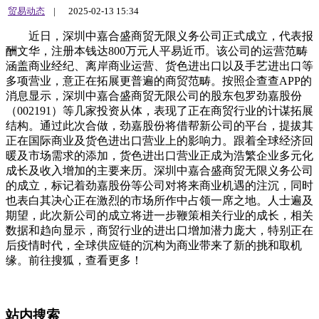
贸易动态
|
2025-02-13 15:34
近日，深圳中嘉合盛商贸无限义务公司正式成立，代表报
酬文华，注册本钱达800万元人平易近币。该公司的运营范畴
涵盖商业经纪、离岸商业运营、货色进出口以及手艺进出口等
多项营业，意正在拓展更普遍的商贸范畴。按照企查查APP的
消息显示，深圳中嘉合盛商贸无限公司的股东包罗劲嘉股份
（002191）等几家投资从体，表现了正在商贸行业的计谋拓展
结构。通过此次合做，劲嘉股份将借帮新公司的平台，提拔其
正在国际商业及货色进出口营业上的影响力。跟着全球经济回
暖及市场需求的添加，货色进出口营业正成为浩繁企业多元化
成长及收入增加的主要来历。深圳中嘉合盛商贸无限义务公司
的成立，标记着劲嘉股份等公司对将来商业机遇的注沉，同时
也表白其决心正在激烈的市场所作中占领一席之地。人士遍及
期望，此次新公司的成立将进一步鞭策相关行业的成长，相关
数据和趋向显示，商贸行业的进出口增加潜力庞大，特别正在
后疫情时代，全球供应链的沉构为商业带来了新的挑和取机
缘。前往搜狐，查看更多！
站内搜索