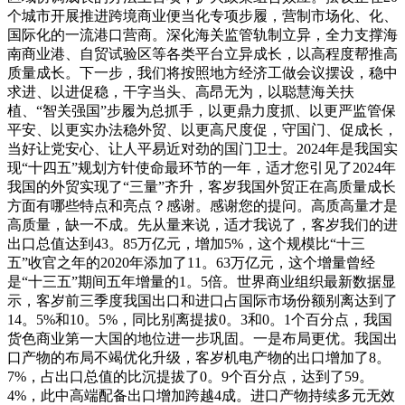
个城市开展推进跨境商业便当化专项步履，营制市场化、化、
国际化的一流港口营商。深化海关监管轨制立异，全力支撑海
南商业港、自贸试验区等各类平台立异成长，以高程度帮推高
质量成长。下一步，我们将按照地方经济工做会议摆设，稳中
求进、以进促稳，干字当头、高昂无为，以聪慧海关扶
植、“智关强国”步履为总抓手，以更鼎力度抓、以更严监管保
平安、以更实办法稳外贸、以更高尺度促，守国门、促成长，
当好让党安心、让人平易近对劲的国门卫士。2024年是我国实
现“十四五”规划方针使命最环节的一年，适才您引见了2024年
我国的外贸实现了“三量”齐升，客岁我国外贸正在高质量成长
方面有哪些特点和亮点？感谢。感谢您的提问。高质高量才是
高质量，缺一不成。先从量来说，适才我说了，客岁我们的进
出口总值达到43。85万亿元，增加5%，这个规模比“十三
五”收官之年的2020年添加了11。63万亿元，这个增量曾经
是“十三五”期间五年增量的1。5倍。世界商业组织最新数据显
示，客岁前三季度我国出口和进口占国际市场份额别离达到了
14。5%和10。5%，同比别离提拔0。3和0。1个百分点，我国
货色商业第一大国的地位进一步巩固。一是布局更优。我国出
口产物的布局不竭优化升级，客岁机电产物的出口增加了8。
7%，占出口总值的比沉提拔了0。9个百分点，达到了59。
4%，此中高端配备出口增加跨越4成。进口产物持续多元无效