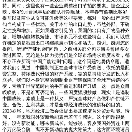
持。同时，这里也有一些企业调整出口节拍的要素。据企业反
映，客岁9月台风事后的船队排期顺延、本年春节假期比客岁
提前以及商业从义可能升级等这些要素，都对一般的出产运营
勾当构成了一些扰动。关于本年的出口走势，虽然外部、不确
定性挑和增加。正如我适才引见的，我国的出口有产物品种齐
备、增加动能转换矫捷、市场多元不变这些特点，我们可以或
许确定的是我国出口将继续展示韧性和活力。感谢。感谢您的
提问。所谓“产能过剩”问题，之前相关部分包罗海关曾经多次
做过回应。无论是从比力劣势仍是全球市场需求角度来看，都
不存正在所谓“中国产能过剩”问题，这个问题纯属伪命题。适
才我们引见过，中国制制正在全球市场广受欢送，依托的是配
套完整、持续迭代升级的财产系统，靠的是持续研发的投入和
立异。我们以本身完整的制制业财产链保障了全球产供链的不
变，带动了世界范畴内的手艺前进和财产升级，这一点是众目
睽睽的，不是谁可否定的。一些国度频频炒做，现实上是遏制
中国成长，素质上是一种从义，严沉全球财产合做和产供链不
变。合做、互利共赢，才是全球经济成长的准确标的目的。
2023岁尾，地方经济工做会议提出要加速培育外贸新动能。请
问，一年来我国外贸新动能表示若何？感谢。这个问题很是
好。没有新动能，哪来新成长。能够说，客岁我国外贸连上两
个万亿级台阶，离不开新动能的庞大鞭策力，这方面环境请吕