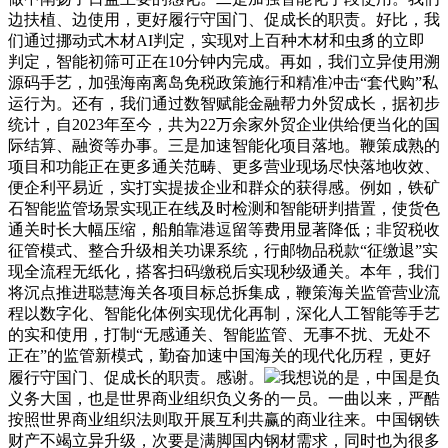
边扶植、边使用，更好履行守国门、促成长的职责。好比，我
们通过挪动式木材AI判定，实现对上百种木材和虫豸的立即
判定，智能初筛可正在10分钟内完成。再如，我们立异使用溯
源码手艺，加强海南离岛免税政策施行和精准冲击“套代购”私
运行为。还有，我们通过数智赋能金融帮力外贸成长，据初步
统计，自2023年至今，共为22万余家外贸企业供给便当化的国
际结算、融资等办事。三是加速智能化项目落地。鞭策成熟的
项目和功能正在更多通关范畴、更多营业现场尽快落地收效、
便企利平易近，实打实提拔企业和群众的获得感。例如，铁矿
石智能监管场景实现正在线及时检测和智能研判措置，使货色
通关时长大幅压缩，船舶靠港逗留等费用显著降低；非贸税收
征管模式、整合升级相关功课系统，行邮物品税款“征缴退”实
现全流程无纸化，搭客扫码缴税后实现秒级通关。本年，我们
将沉点推进聪慧海关各项目标总拆集成，鞭策海关监管营业流
程以数字化、智能化体例实现优化再制，深化人工智能等手艺
的实和使用，打制“无感通关、智能监管、无事不扰、无处不
正在”的监管新模式，勤奋加速中国海关的现代化历程，更好
履行守国门、促成长的职责。感谢。
我想说的是，中国是负
义务大国，也是世界商业组织负义务的一员。一曲以来，严酷
按照世界商业组织法则取开展互利共赢的商业往来。中国钢铁
财产不竭立异升级，次要是满脚国内钢材需求，同时也为很多