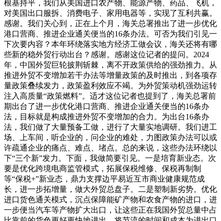
根基持平，我们从美国进口农产物、能源产物、药品、飞机，
对美国出口服拆、消费电子、家用电器等，实现了互利共赢。
感谢。我们关心到，正在上个月，海关总署推出了进一步优化
港口营商、推进企业通关便当的16条办法。可否为我们引见一
下次要内容？本年环绕落实地方经济工做会议，海关还将有哪
些新的稳外贸行动出台？感谢。感谢这位记者的提问。2024
年，中国外贸巨轮披荆斩棘，离不开政策供给的强劲推力。从
推进外贸不变增加若干办法等增量政策的及时推出，到各项存
量政策叠续发力，政策盈利效应不竭。为外贸策动机强劲运转
注入高质量“政策燃料”。适才这位记者也提到了，海关总署前
期出台了进一步优化港口营商、推进企业通关便当的16条办
法，目标就是构成推进外贸不变增加的合力。为出台16条办
法，我们做了大量预备工做，进行了大量实地调研。我们进工
场、上车间，听企业的，问企业的难处，力图政策办法可以或
许疏通企业的痛点、难点、堵点。总的来说，这些办法环绕以
下“三个新”发力。下面，我做简要引见。一是培育新业态。次
要是优化跨境电商监管模式，拓展保税维修、保税再制制
等“保税+”新业态，鼎力支撑边平易近互市商业健康规范成
长，进一步拓增量，做大外贸总盘子。二是塑制新劣势。优化
进口货色通关模式，沉点保障能矿产物和农食产物的进口，进
一步便当汽车等产物扩大出口，让这些正在我国外贸总量中占
比靠前的货色更好更快地进出，将节流的时间和成本为进出口