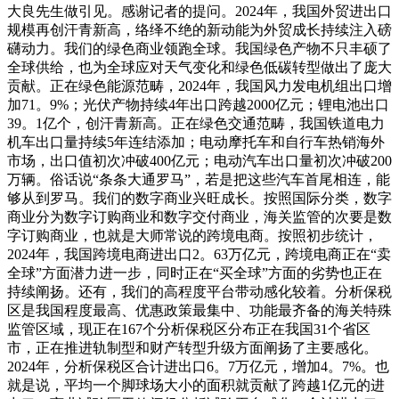
大良先生做引见。感谢记者的提问。2024年，我国外贸进出口
规模再创汗青新高，络绎不绝的新动能为外贸成长持续注入磅
礴动力。我们的绿色商业领跑全球。我国绿色产物不只丰硕了
全球供给，也为全球应对天气变化和绿色低碳转型做出了庞大
贡献。正在绿色能源范畴，2024年，我国风力发电机组出口增
加71。9%；光伏产物持续4年出口跨越2000亿元；锂电池出口
39。1亿个，创汗青新高。正在绿色交通范畴，我国铁道电力
机车出口量持续5年连结添加；电动摩托车和自行车热销海外
市场，出口值初次冲破400亿元；电动汽车出口量初次冲破200
万辆。俗话说“条条大通罗马”，若是把这些汽车首尾相连，能
够从到罗马。我们的数字商业兴旺成长。按照国际分类，数字
商业分为数字订购商业和数字交付商业，海关监管的次要是数
字订购商业，也就是大师常说的跨境电商。按照初步统计，
2024年，我国跨境电商进出口2。63万亿元，跨境电商正在“卖
全球”方面潜力进一步，同时正在“买全球”方面的劣势也正在
持续阐扬。还有，我们的高程度平台带动感化较着。分析保税
区是我国程度最高、优惠政策最集中、功能最齐备的海关特殊
监管区域，现正在167个分析保税区分布正在我国31个省区
市，正在推进轨制型和财产转型升级方面阐扬了主要感化。
2024年，分析保税区合计进出口6。7万亿元，增加4。7%。也
就是说，平均一个脚球场大小的面积就贡献了跨越1亿元的进