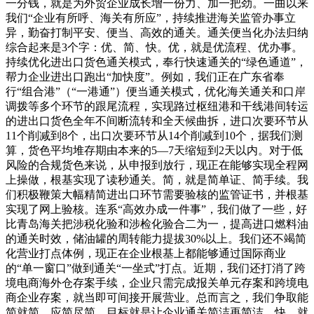
一分钱，就是为外贸企业成长增一份力、加一把劲。一曲以来
我们“企业有所呼、海关有所应”，持续推进海关监管办事立
异，勤奋打制平安、便当、高效的通关。通关便当化办法归纳
综合起来是3个字：优、简、快。优，就是优流程、优办事。
持续优化进出口货色通关模式，奉行快速通关的“绿色通道”，
帮力企业进出口跑出“加快度”。例如，我们正在广东省奉
行“组合港”（“一港通”）便当通关模式，优化海关通关和口岸
调拨等多个环节的跟尾流程，实现路过枢纽港和干线港间转运
的进出口货色全年不间断流转和全天候曲拆，进口次要环节从
11个削减到8个，出口次要环节从14个削减到10个，据我们测
算，货色平均堆存期由本来的5—7天缩短到2天以内。对于低
风险的合规货色来说，从申报到放行，现正在能够实现全程网
上操做，根基实现了读秒通关。简，就是简单证、简手续。我
们积极鞭策大幅精简进出口环节需要验核的监管证书，并根基
实现了网上验核。连系“高效办成一件事”，我们做了一些，好
比青岛海关把涉税化验和涉检化验合二为一，提高进口燃料油
的通关时效，储油罐的周转能力提拔30%以上。我们还不竭简
化营业打点体例，现正在企业根基上都能够通过国际商业
的“单一窗口”做到通关“一坐式”打点。近期，我们还打消了跨
境电商海外仓存案手续，企业只需完成报关单元存案和跨境电
商企业存案，就当即可间接开展营业。总而言之，我们争取能
简就简、应简尽简，目标就是让企业通关简洁再简洁。快，就