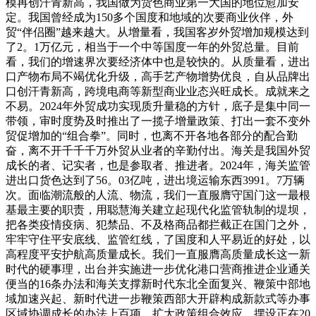
模再创汗青新高，我国做为货色商业第一大国的地位愈加安
定。我国曾经成为150多个国度和地域的次要商业伙伴，外
贸“伴侣圈”越来越大。从增量看，我国客岁外贸增加规模达到
了2。1万亿元，相当于一个中等国度一年的外贸总量。目前
看，我们的增速界次要经济体中也是较快的。从质量看，进出
口产物布局不竭优化升级，高手艺产物增势优良，自从品牌出
口创汗青新高，跨境电商等新型商业业态兴旺成长。成就来之
不易。2024年外贸成功实现质升量稳的方针，底子是集中同一
带领，审时度势及时推出了一揽子增量政策、打出一套不变外
贸促增加的“组合拳”。同时，也离不开各地各部分的配合勤
奋，离不开千千千万外贸从业者的辛勤付出。海关是我国外贸
成长的者、记实者，也是参取者、推进者。2024年，海关监管
进出口货色达到了56。03亿吨，进出境运输东西3991。7万辆
次。面临潮流般的人流、物流，我们一直服膺守国门这一最根
基最主要的职责，用聪慧海关建立起现代化监管轨制的堤坝，
把各类疫情疫病、犯禁品、不及格商品都拦截正在国门之外，
牢牢守住平安底线、监管红线，了国度和人平易近的好处，以
高程度平安护航高质量成长。我们一直服膺高质量成长这一新
时代的硬事理，出台并实施进一步优化港口营商推进企业通关
便当的16条办法和海关支撑新时代东北全面复兴、鞭策中部地
域加速兴起、新时代进一步鞭策西部大开辟构成新款式等办事
区域协调成长的办法上百项，扩大政策组合效应。摆设正在20