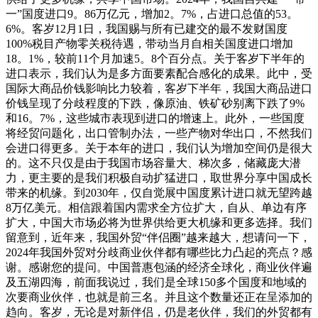
一”国度进口9。86万亿元，增加2。7%，占进口总值的53。
6%。客岁12月1日，我国赐与所有已建交的最不发财国度
100%税目产物零关税待遇，带动当月自相关国度进口增加
18。1%，较前11个月加速5。8个百分点。关于客岁下半年的
进口表示，我们认为是多方面要素配合感化的成果。此中，受
国际大商品价钱影响比力较着，客岁下半年，我国大商品进口
价钱呈现了分歧程度的下跌，像原油、铁矿砂别离下跌了9%
和16。7%，这些城市表现到进口的增速上。此外，一些国度
将经贸问题化，出口管制办法，一些产物对华出口，不然我们
会进口得更多。关于本年的进口，我们认为增加空间仍是很大
的。这不只仅是由于我国市场容量大、梯次多，储藏庞大潜
力，更主要的是我们积极自动扩猛进口，取世界分享中国成长
带来的机缘。到2030年，仅自觉展中国度累计进口就无望跨越
8万亿美元。相信跟着国内需求全方位扩大，自从、单边有序
扩大，中国大市场必将为世界供给更大机缘和更多选择。我们
留意到，近年来，我国外贸“伴侣圈”越来越大，想请问一下，
2024年我国外贸对分歧商业伙伴都有哪些比力凸起的亮点？感
谢。感谢您的提问。中国普惠包涵的经济全球化，商业伙伴遍
及五湖四海，前面我说过，我们是全球150多个国度和地域的
次要商业伙伴，也就是前三名。并且这个数量还正在呈添加的
趋向。客岁，无论是对新伴侣，仍是老伙伴，我们的外贸都有