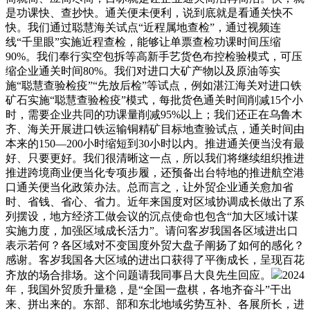
是功课快、查抄快。通关便未便利，说到底就是看通关快不
快。我们通过聪慧海关试点“近程属地查检”，通过视频连
线“千里眼”实施近程查检，能够让单票查检功课时间压缩
90%。我们奉行实空包拆等高新手艺货色布控检验模式，可压
缩企业通关时间80%。我们对进口大矿产物以及原油等实
施“聪慧查验检疫”“先放后检”等试点，例如湛江海关对进口铁
矿石实施“聪慧查验检疫”模式，每批货色通关时间削减15个小
时，需要企业共同的功课量削减95%以上；我们还正在乌鲁木
齐、海关开展进口铁运输铜精矿目标地查验试点，通关时间由
本来的150—200小时缩短到30小时以内。推进通关便当没有最
好、只要更好。我们很清晰这一点，所以我们将继续组织推进
推进跨境商业便当化专项步履，还预备出台特地的推进航空港
口通关便当化政策办法。总而言之，让外贸企业通关愈加省
时、省钱、省心、省力。近年来国度对区域协调成长做出了系
列摆设，地方经济工做会议的沉点使命也包含“加大区域计谋
实施力度，加强区域成长活力”。请问客岁我国各区域进出口
表示若何？各区域对不变国度外贸大盘子阐扬了如何的感化？
感谢。客岁我国各大区域的进出口获得了平衡成长，呈现百花
齐放的场合排场。这个问题请我同事吕大良先生回应。
2024
年，我国外贸质升量稳，是“全国一盘棋，各地齐奋斗”干出
来、拼出来的。东部、部和东北地域劣势互补、各展所长，进