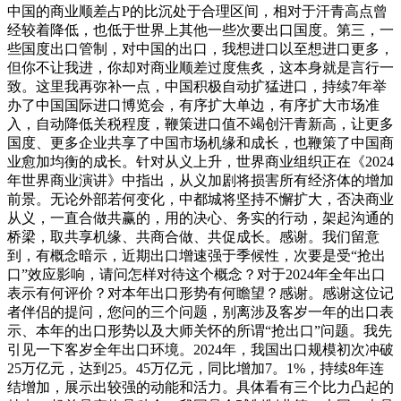
中国的商业顺差占P的比沉处于合理区间，相对于汗青高点曾
经较着降低，也低于世界上其他一些次要出口国度。第三，一
些国度出口管制，对中国的出口，我想进口以至想进口更多，
但你不让我进，你却对商业顺差过度焦炙，这本身就是言行一
致。这里我再弥补一点，中国积极自动扩猛进口，持续7年举
办了中国国际进口博览会，有序扩大单边，有序扩大市场准
入，自动降低关税程度，鞭策进口值不竭创汗青新高，让更多
国度、更多企业共享了中国市场机缘和成长，也鞭策了中国商
业愈加均衡的成长。针对从义上升，世界商业组织正在《2024
年世界商业演讲》中指出，从义加剧将损害所有经济体的增加
前景。无论外部若何变化，中都城将坚持不懈扩大，否决商业
从义，一直合做共赢的，用的决心、务实的行动，架起沟通的
桥梁，取共享机缘、共商合做、共促成长。感谢。我们留意
到，有概念暗示，近期出口增速强于季候性，次要是受“抢出
口”效应影响，请问怎样对待这个概念？对于2024年全年出口
表示有何评价？对本年出口形势有何瞻望？感谢。感谢这位记
者伴侣的提问，您问的三个问题，别离涉及客岁一年的出口表
示、本年的出口形势以及大师关怀的所谓“抢出口”问题。我先
引见一下客岁全年出口环境。2024年，我国出口规模初次冲破
25万亿元，达到25。45万亿元，同比增加7。1%，持续8年连
结增加，展示出较强的动能和活力。具体看有三个比力凸起的