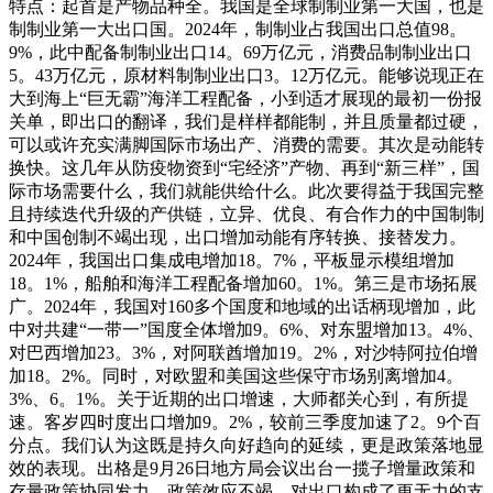
特点：起首是产物品种全。我国是全球制制业第一大国，也是
制制业第一大出口国。2024年，制制业占我国出口总值98。
9%，此中配备制制业出口14。69万亿元，消费品制制业出口
5。43万亿元，原材料制制业出口3。12万亿元。能够说现正在
大到海上“巨无霸”海洋工程配备，小到适才展现的最初一份报
关单，即出口的翻译，我们是样样都能制，并且质量都过硬，
可以或许充实满脚国际市场出产、消费的需要。其次是动能转
换快。这几年从防疫物资到“宅经济”产物、再到“新三样”，国
际市场需要什么，我们就能供给什么。此次要得益于我国完整
且持续迭代升级的产供链，立异、优良、有合作力的中国制制
和中国创制不竭出现，出口增加动能有序转换、接替发力。
2024年，我国出口集成电增加18。7%，平板显示模组增加
18。1%，船舶和海洋工程配备增加60。1%。第三是市场拓展
广。2024年，我国对160多个国度和地域的出话柄现增加，此
中对共建“一带一”国度全体增加9。6%、对东盟增加13。4%、
对巴西增加23。3%，对阿联酋增加19。2%，对沙特阿拉伯增
加18。2%。同时，对欧盟和美国这些保守市场别离增加4。
3%、6。1%。关于近期的出口增速，大师都关心到，有所提
速。客岁四时度出口增加9。2%，较前三季度加速了2。9个百
分点。我们认为这既是持久向好趋向的延续，更是政策落地显
效的表现。出格是9月26日地方局会议出台一揽子增量政策和
存量政策协同发力，政策效应不竭，对出口构成了更无力的支