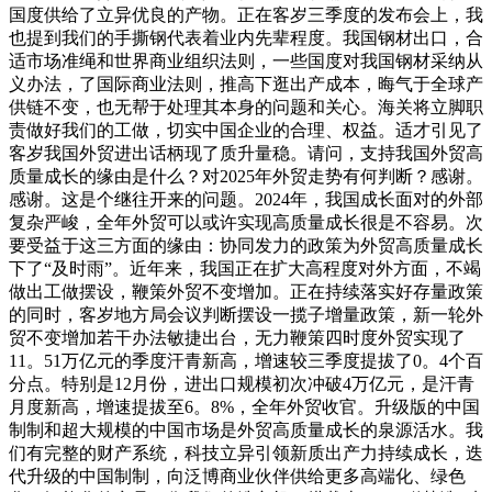
国度供给了立异优良的产物。正在客岁三季度的发布会上，我
也提到我们的手撕钢代表着业内先辈程度。我国钢材出口，合
适市场准绳和世界商业组织法则，一些国度对我国钢材采纳从
义办法，了国际商业法则，推高下逛出产成本，晦气于全球产
供链不变，也无帮于处理其本身的问题和关心。海关将立脚职
责做好我们的工做，切实中国企业的合理、权益。适才引见了
客岁我国外贸进出话柄现了质升量稳。请问，支持我国外贸高
质量成长的缘由是什么？对2025年外贸走势有何判断？感谢。
感谢。这是个继往开来的问题。2024年，我国成长面对的外部
复杂严峻，全年外贸可以或许实现高质量成长很是不容易。次
要受益于这三方面的缘由：协同发力的政策为外贸高质量成长
下了“及时雨”。近年来，我国正在扩大高程度对外方面，不竭
做出工做摆设，鞭策外贸不变增加。正在持续落实好存量政策
的同时，客岁地方局会议判断摆设一揽子增量政策，新一轮外
贸不变增加若干办法敏捷出台，无力鞭策四时度外贸实现了
11。51万亿元的季度汗青新高，增速较三季度提拔了0。4个百
分点。特别是12月份，进出口规模初次冲破4万亿元，是汗青
月度新高，增速提拔至6。8%，全年外贸收官。升级版的中国
制制和超大规模的中国市场是外贸高质量成长的泉源活水。我
们有完整的财产系统，科技立异引领新质出产力持续成长，迭
代升级的中国制制，向泛博商业伙伴供给更多高端化、绿色