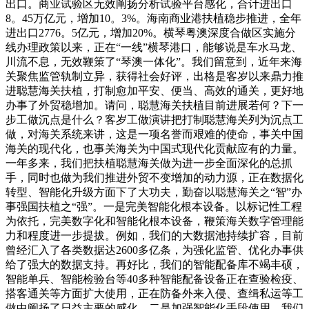
出口。商业试验区无效阐扬分析试验平台感化，合计进出口
8。45万亿元，增加10。3%。海南商业港扶植稳步推进，全年
进出口2776。5亿元，增加20%。横琴粤澳深度合做区实施分
线办理政策以来，正在“一线”横琴港口，能够说是车水马龙、
川流不息，无效鞭策了“琴澳一体化”。我们留意到，近年来海
关聚焦监管轨制立异，获得社会好评，出格是客岁以来鼎力推
进聪慧海关扶植，打制愈加平安、便当、高效的通关，更好地
办事了外贸稳增加。请问，聪慧海关扶植目前进展若何？下一
步工做沉点是什么？客岁工做演讲把打制聪慧海关列为沉点工
做，对海关系统来讲，这是一项名誉而艰难的使命，事关中国
海关的现代化，也事关海关为中国式现代化贡献应有的力量。
一年多来，我们把扶植聪慧海关做为进一步全面深化的总抓
手，同时也做为我们推进外贸不变增加的动力源，正在数据化
转型、智能化升级方面下了大功夫，勤奋以聪慧海关之“智”办
事强国扶植之“强”。一是完美智能化根本设备。以标记性工程
为依托，完美数字化和智能化根本设备，鞭策海关数字管理能
力和程度进一步提拔。例如，我们的大数据池持续扩容，目前
曾经汇入了各类数据达2600多亿条，为强化监管、优化办事供
给了强大的数据支持。再好比，我们的智能配备库不竭丰硕，
智能单兵、智能检验台等40多种智能配备设备正在查验检疫、
搭客通关等方面扩大使用，正在防备外来入侵、查缉私运等工
做中阐扬了日益主要的感化。二是加强智能化手段使用。我们