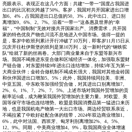
亮眼表示。表现正在这几个方面：共建“一带一”国度占我国进
出口的比沉初次跨越了50%。客岁，我国对共开国家进出口增
加6。4%，占我国进出口总值的50。3%，此中出口、进口别
离增加9。6%、2。7%。沿着“一带一”这条惠及世界的“幸
福”，“中国制制”无效对接共开国家出产、消费需求，共开国
家的特色优良产物也川流不息地进入中国市场。值得一提的
是，客岁中欧班列累计开行冲破了10万列，即客岁11月15日从
沉庆开往杜伊斯堡的班列是第10万列，这一新时代的“钢铁驼
队”绘就了新的丝画卷。大部门商业量来自于东盟等新兴市
场。我国不竭推进东亚合做和区域经济一体化，加强取东盟财
产链合做，对东盟持续9年进出口连结增加，持续5年互为第一
大商业伙伴；金砖合做机制不竭成长强大，我国对其他金砖国
和伙伴国进出口增加5。5%；此外，我国持续同拉美、非洲、
中亚五国、中东欧等加强经贸合做，对其进出口别离增加7。
2%、6。1%、7。2%、7。5%。上述市场对我国外贸增加的贡
献率近6成，成为鞭策我国外贸增加的主要力量。对欧盟、美
国等保守市场也连结增势。欧盟是我国消费品第一猛进口来历
地，也是我国机电产物第一大出口市场。两边经贸联系亲近，
不竭拉紧了中欧好处配合体的纽带，2024年双边商业增加1。
6%，此中对法国、西班牙、匈牙利别离增加2%、4。5%、
12。9%。同期，中美商业增加4。9%，取我国商业全体增速