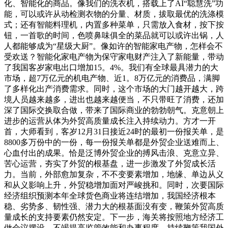
化、智能化的商品。像我们的洗衣机，搭载上了AI“聪慧洗”功
能，可以或许从动检测衣物的分量、材质，拔取最优的洗涤模
式；还有智能料理机，内置多种菜单，只需放入食材，按下按
钮，一首歌的时间，色喷鼻味俱全的菜品就可以或许出锅，人
人都能够成为“星级大厨”。像如许的智能家电产物，怎样会不
受欢送？智能化家电产物为保守家电财产注入了新能量，带动
了我国客岁家电出口增加15。4%。我们有全球最具潜力的大
市场，超7万亿元的机电产物、近1。8万亿元的消费品，满脚
了多样化出产消费需求。同时，这个市场的大门越开越大，跨
境人员越来越多，进出也越来越便当，不只带旺了消费，还加
深了国际交换取合做，带来了国际商业的勃勃朝气。克意朝上
进步的运营从体为外贸高质量成长注入持续动力。方才一开
首，大师看到，客岁12月31日接近24时的最初一份报关单，是
8800多万份中的一份，每一份报关单都是外贸企业送难而上、
心血付出的成果。恰是泛博外贸企业的搏风击浪、克意立异、
苦心运营，夯实了外贸的根基盘，进一步激发了外贸成长活
力。当前，外部愈加复杂，不不变要素增加，地缘、单边从义
和从义影响上升，外贸稳增加面对严峻挑和。同时，次要国际
经济组织预测本年全球货色商业将连结增加，我国经济根本
稳、劣势多、韧性强、潜力大的根基面没有变，鞭策外贸高质
量成长的支持要素仍然安定。下一步，海关将按照地方经济工
做会议摆设，不竭提高监管效能和办事程度，持续鞭策我国外