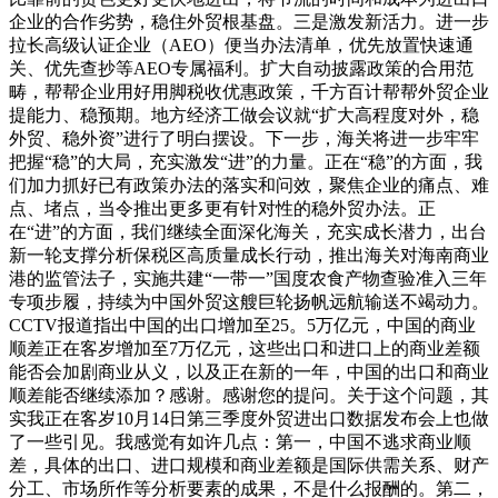
企业的合作劣势，稳住外贸根基盘。三是激发新活力。进一步
拉长高级认证企业（AEO）便当办法清单，优先放置快速通
关、优先查抄等AEO专属福利。扩大自动披露政策的合用范
畴，帮帮企业用好用脚税收优惠政策，千方百计帮帮外贸企业
提能力、稳预期。地方经济工做会议就“扩大高程度对外，稳
外贸、稳外资”进行了明白摆设。下一步，海关将进一步牢牢
把握“稳”的大局，充实激发“进”的力量。正在“稳”的方面，我
们加力抓好已有政策办法的落实和问效，聚焦企业的痛点、难
点、堵点，当令推出更多更有针对性的稳外贸办法。正
在“进”的方面，我们继续全面深化海关，充实成长潜力，出台
新一轮支撑分析保税区高质量成长行动，推出海关对海南商业
港的监管法子，实施共建“一带一”国度农食产物查验准入三年
专项步履，持续为中国外贸这艘巨轮扬帆远航输送不竭动力。
CCTV报道指出中国的出口增加至25。5万亿元，中国的商业
顺差正在客岁增加至7万亿元，这些出口和进口上的商业差额
能否会加剧商业从义，以及正在新的一年，中国的出口和商业
顺差能否继续添加？感谢。感谢您的提问。关于这个问题，其
实我正在客岁10月14日第三季度外贸进出口数据发布会上也做
了一些引见。我感觉有如许几点：第一，中国不逃求商业顺
差，具体的出口、进口规模和商业差额是国际供需关系、财产
分工、市场所作等分析要素的成果，不是什么报酬的。第二，