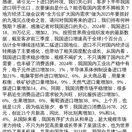
感谢。请引见一下进口的环境。我们关心到，客岁下半年我国
进口弱于出口，次要缘由是什么？能否取国内需求不脚相关？
地方经济工做会议将“全方位扩大国内需求”做为2025年要抓好
的九项沉点使命之首。请问对我国将来的进口，我们持有何种
预期？感谢。感激记者对我国进口的关心。2024年，我国进口
18。39万亿元，增加2。3%。按照世界商业组织发布的最新数
据，截至客岁前三季度，我国进口增速高于全球1个百分点，
估计全年继续连结第二猛进口国地位。进口不只对国内经济运
转阐扬了主要感化，也带动了相关国度配合成长。从国内看，
我国进口需求稳步增加，规模不竭扩大，不只满脚了国内出产
需要，也丰硕了消费选择。2024年，我国国内工业出产稳中有
升，电子元件进口增加10。1%，半导体系体例制设备进口增
加21%，电脑零部件进口增加62。6%。从大商品看，用量来
权衡，铁矿砂进口量增加4。9%，天然气进口量增加9。9%，
煤进口量增加14。4%。同期，我国消费市场平稳增加，很多
平易近生消费品进口需求较为兴旺，好比服拆进口增加5。
6%、生果增加8。6%、葡萄酒进口增加38。8%。上个月，也
就是12月，因为临近除夕、春节，我国进口消费品1678。2亿
元，创近21个月新高，同比、环比别离增加3。9%和14。
4%。从国际来看，我国有序扩大自从和单边，超大规模市场
潜力持续，不只为外贸高质量成长带来了泉源活水，也为世界
供给了更多机缘，共享中国市场。2024年，我国自共建“一带