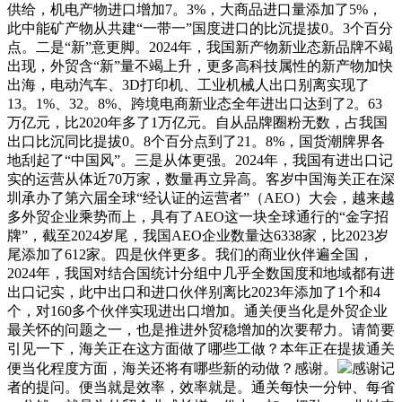
供给，机电产物进口增加7。3%，大商品进口量添加了5%，
此中能矿产物从共建“一带一”国度进口的比沉提拔0。3个百分
点。二是“新”意更脚。2024年，我国新产物新业态新品牌不竭
出现，外贸含“新”量不竭上升，更多高科技属性的新产物加快
出海，电动汽车、3D打印机、工业机械人出口别离实现了
13。1%、32。8%、跨境电商新业态全年进出口达到了2。63
万亿元，比2020年多了1万亿元。自从品牌圈粉无数，占我国
出口比沉同比提拔0。8个百分点到了21。8%，国货潮牌界各
地刮起了“中国风”。三是从体更强。2024年，我国有进出口记
实的运营从体近70万家，数量再立异高。客岁中国海关正在深
圳承办了第六届全球“经认证的运营者”（AEO）大会，越来越
多外贸企业乘势而上，具有了AEO这一块全球通行的“金字招
牌”，截至2024岁尾，我国AEO企业数量达6338家，比2023岁
尾添加了612家。四是伙伴更多。我们的商业伙伴遍全国，
2024年，我国对结合国统计分组中几乎全数国度和地域都有进
出口记实，此中出口和进口伙伴别离比2023年添加了1个和4
个，对160多个伙伴实现进出口增加。通关便当化是外贸企业
最关怀的问题之一，也是推进外贸稳增加的次要帮力。请简要
引见一下，海关正在这方面做了哪些工做？本年正在提拔通关
便当化程度方面，海关还将有哪些新的动做？感谢。
感谢记
者的提问。便当就是效率，效率就是。通关每快一分钟、每省