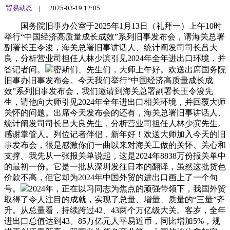
贸易动态
|
2025-03-19 12:05
国务院旧事办公室于2025年1月13日（礼拜一）上午10时
举行“中国经济高质量成长成效”系列旧事发布会，请海关总署
副署长王令浚，海关总署旧事讲话人、统计阐发司司长吕大
良，分析营业司担任人林少滨引见2024年全年进出口环境，并
答记者问。
密斯们、先生们，大师上午好。欢送出席国务院
旧事办旧事发布会。今天我们举行“中国经济高质量成长成
效”系列旧事发布会，我们邀请到海关总署副署长王令浚先
生，请他向大师引见2024年全年进出口相关环境，并回覆大师
关怀的问题。出席今天发布会的还有，海关总署旧事讲话人、
统计阐发司司长吕大良先生，分析营业司担任人林少滨先生。
感谢掌管人。列位记者伴侣，新年好！欢送大师加入今天的旧
事发布会，很是感激你们一曲以来对海关工做的关怀、关心和
支撑。我先从一张报关单说起，这是2024年8838万份报关单中
的最初一份。它是一批从深圳发往日本的翻译，虽然这批货色
价款不高，但它却为2024年中国外贸的进出口画上了一个句
号。
2024年，正在以习同志为焦点的顽强带领下，我国外贸
取得了令人注目的成就，实现了总量、增量、质量的“三量”齐
升。从总量看，持续跨过42、43两个万亿级大关。客岁，全年
进出口总值达到43。85万亿元人平易近币，同比增加5%，规