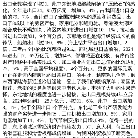
出口全数实现了增加。此中东部地域继续阐扬了“压舱石”的感
化。全年进出口34。95万亿元，增加5。4%，占我国进出口总
值的79。7%，合计进口了全国跨越85%的原油和消费品，出
口了8成以上的劳密产物、家用电器和锂电池。粤港澳大湾区
融合成长不竭加快，湾区内地9市进出口增加10。1%，拉动全
国进出口增加1。9个百分点。东部地域也是海洋经济成长的前
锋队，船舶出口增加60。8%，海上钻井平台出口增加1。2
倍，二者占全国的比沉都跨越9成。部地域也日益前沿。2024
年进出口7。65万亿元，增加4%。部地域正在积极、有序衔接
财产转移中不竭实现成长，加工商业占进出口总值的比沉达到
25。5%，高于全国平均程度7。4个百分点。更多的国际元素
正正在走进内陆腹地的日常糊口。的毛肚、越南耗儿鱼等，颠
末西部陆海新通道冷链运输，登上了我们的暖锅菜单；泰国的
榴莲、老挝的喷鼻蕉等颠末中老铁入境，丰硕了大师的生果选
择。东北地域的程度也进一步提拔。进出口规模持续4年立异
高，2024年达到1。25万亿元，增加1。6%。此中，出口增加
8。1%，快于全国出口1个百分点。东北老工业出产研发能力
强的财产劣势进一步阐扬，工程机械出口增加10。5%，家用
电器增加了14。4%，电气节制安拆出口增加9%。值得一提的
是，东北地域冰雪经济财产持续发力，对、意大利、荷兰出口
的滑雪鞋服和滑雪板都成倍增加，为我国外贸添加了新亮色。