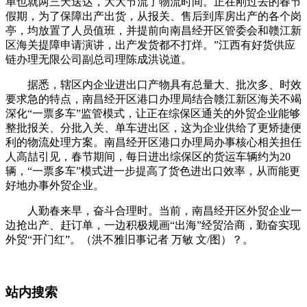
单也就两三天送达，大大节流了物流时间。正在刚过去的春节
假期，为了保障出产出货，从报关、售后到库房出产的各个岗
亭，均放置了人员值班，并提前向南昌经开区管委会和赣江新
区海关提障申请演讲，出产发货都不打烊。”江西有好货供应
链办理无限公司副总司理陈成洪说道。
据悉，辖区内企业进出口产物具有总量大、批次多、时效
要求急的特点，南昌经开区港口办理局结合赣江新区海关不竭
深化“一票多车”监管模式，让正在综保区通关的外贸企业能够
整批报关、分批入关、单车进出区，这为企业供给了更矫捷便
利的物流处理方案。南昌经开区港口办理局办事核心相关担任
人高喆引见，春节期间，每日进出综保区的货运车辆约为20
辆，“一票多车”模式进一步提高了货色进出口效率，从而能更
好地办事外贸企业。
人勤春来早，奋斗合理时。当前，南昌经开区外贸企业一
边抢出产、赶订单，一边积极规画“出海”经贸洽商，勤奋实现
外贸“开门红”。（洪不雅旧事记者 万敏 文/图）？。
站内搜索