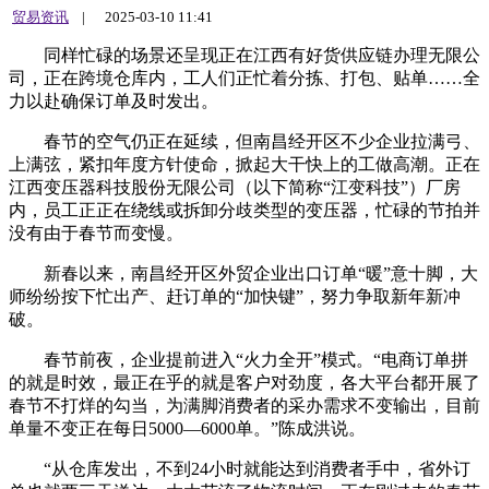
贸易资讯
|
2025-03-10 11:41
同样忙碌的场景还呈现正在江西有好货供应链办理无限公
司，正在跨境仓库内，工人们正忙着分拣、打包、贴单……全
力以赴确保订单及时发出。
春节的空气仍正在延续，但南昌经开区不少企业拉满弓、
上满弦，紧扣年度方针使命，掀起大干快上的工做高潮。正在
江西变压器科技股份无限公司（以下简称“江变科技”）厂房
内，员工正正在绕线或拆卸分歧类型的变压器，忙碌的节拍并
没有由于春节而变慢。
新春以来，南昌经开区外贸企业出口订单“暖”意十脚，大
师纷纷按下忙出产、赶订单的“加快键”，努力争取新年新冲
破。
春节前夜，企业提前进入“火力全开”模式。“电商订单拼
的就是时效，最正在乎的就是客户对劲度，各大平台都开展了
春节不打烊的勾当，为满脚消费者的采办需求不变输出，目前
单量不变正在每日5000—6000单。”陈成洪说。
“从仓库发出，不到24小时就能达到消费者手中，省外订