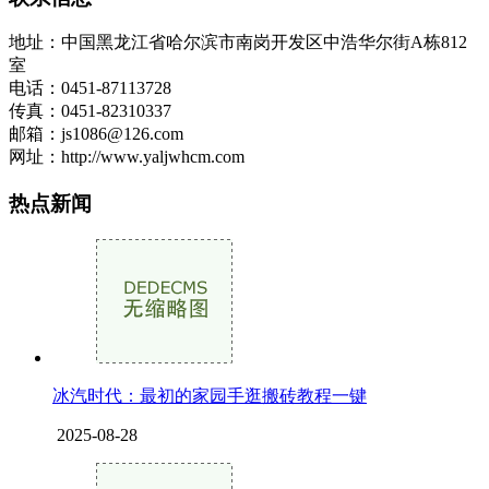
地址：中国黑龙江省哈尔滨市南岗开发区中浩华尔街A栋812
室
电话：0451-87113728
传真：0451-82310337
邮箱：js1086@126.com
网址：http://www.yaljwhcm.com
热点新闻
冰汽时代：最初的家园手逛搬砖教程一键
2025-08-28