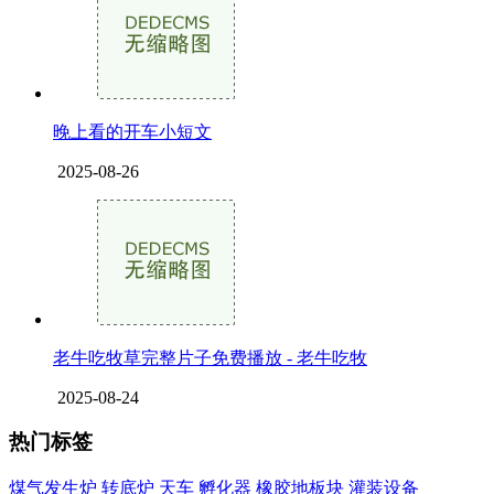
晚上看的开车小短文
2025-08-26
老牛吃牧草完整片子免费播放 - 老牛吃牧
2025-08-24
热门标签
煤气发生炉
转底炉
天车
孵化器
橡胶地板块
灌装设备