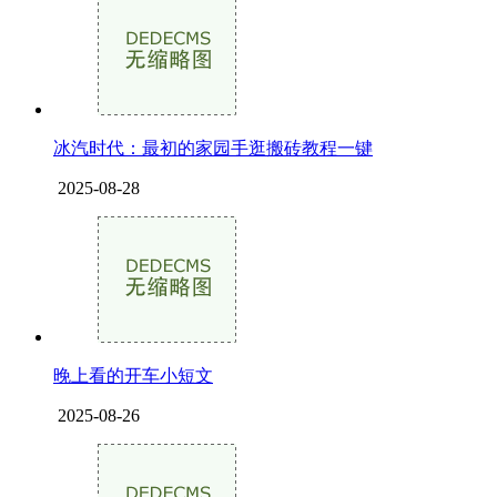
冰汽时代：最初的家园手逛搬砖教程一键
2025-08-28
晚上看的开车小短文
2025-08-26