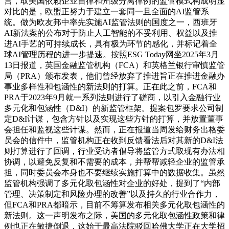
言，取美国依赖企业自律和州级分离律例的监管模式构成明显
对比的是，欧盟正努力于建立一套同一且全面的AI监管系
统。做为欧友邦中率先实施AI监管法则的国度之一，西班牙
AI新法案的公布对于防止人工智能的不妥利用、权益以及推
进AI手艺的可持续成长，具有极为环节的感化，并标记着全
球AI管理历程的进一步提速。按照ESG Today网坐2025年3月
13日报道，英国金融监管机构（FCA）和英格兰银行审慎监管
局（PRA）颁布发表，他们曾经放弃了推进旨正在推进金融办
事业多样性和包涵性的新法则的打算。正在此之前，FCA和
PRA于2023年9月就一系列法则进行了磋商，以引入金融行业
多元化和包涵性（D&I）的新监管框架。提案包罗要求公司制
定D&I计谋，包含方针以及实现这些方针的打算，并放置董事
会担任和监视这些计谋。然而，正在报道当周发给财务出格委
员会的信件中，监管机构正在收到反馈看法后对其新的D&I法
则打算进行了回调，行业受访者倡导将监管方式取现有办法相
协调，以避免反复和不需要的成本，并帮帮减轻企业的监管承
担，同时委员会本身也不要继续实施打算中的数据收集。虽然
监管机构强调了多元化取包涵性对企业的好处，提到了“内部
管理、决策制定和风险办理的改善”以及持久的行业合作力，
但FCA和PRA都暗示，目前不筹算发布相关多元化取包涵性的
新法则。这一声明发布之际，美国的多元化取包涵性政策和律
例也正在敏捷倒退，这始于最高法院驳回哈佛大学正在大学招