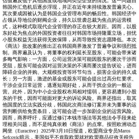
估值遍及低于其他国度或地域同类型企业的情况。这一问题自
韩国外汇危机后逐步浮现，并正在近年来持续激发普遍关心。
其次要成因被认为是韩国企业管理布局的畅后性。韩国经济中
占领从导地位的财阀企业，持久以世袭总裁为焦点的运营模
式，这种模式取现代企业管理的存正在较大差距。因而，以股
东好处为焦点的外国投资者往往对韩国市场持隆重立场，担忧
小股东权益无法获得无效保障，从而导致投资志愿降低。本次
《商法》批改案的推出正在韩国商界激发了普遍争议和强烈抵
制。商界遍及认为，将董事的权利延长至股东，可能会带来诸
多晦气影响：一方面，公司运营决策可能因股东的屡次干涉而
受阻，股东可能会因对运营决策的不满而屡次提告状讼，进而
障碍企业的并购、大规模投资等环节勾当，损害企业的持久成
长；另一方面，激进的基金或股东可能会提出过高分红要求、
干涉企业日常运营，逃逐短期好处，从而干扰企业的一般运
营。此外，因为中小企业股权布局相对懦弱，更容易遭到小股
东的干扰，因而可能面对更大的诉讼风险。商界还指出，取其
他国度的立法实践分歧，韩国此次商法修订案并未为董事的运
营判断供给免责条目，这可能会进一步加剧企业的运营风险。
因而，商界呼吁，应通过修订本钱市场法等其他法令手段来处
理相关问题，而不是纯真依赖《商法》的点窜。按照欧洲动态
网坐（Euractive）2025年3月10日报道，欧盟商业专员Maros
Sefcovic暗示，美国似乎不肯取欧盟就对欧盟商品征收关税告