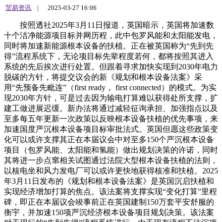
贸易资讯
|
2025-03-27 16:06
按照透社2025年3月11日报道，英国暗示，英国将加速数
十个洁净能源项目标并网历程，此中包罗风能和太阳能发电，
同时将加速新能源根本设备的扶植。正在被英国称为“先到先
得”流程系统下，无论项目标先辈程度若何，都将按照其进入
系统的先后挨次进行处置。但跟着寻求加快实现到2030年电力
脱碳的方针，将提交议会的新《规划和根本设备法案》采
用“先预备先毗连”（first ready， first connected）的模式。为实
现2030年方针，可是过去因为输电打算难以获得处所支撑，扩
建工做进展迟缓。新办法将通过减轻征询承担、加强指点以及
至多每五年更新一次政策以反映根本设备扶植的优先事项，来
加速国度严沉根本设备项目标审批法式。英国但愿这些政策变
化可以或许支撑其正在本届议会中对至多150个严沉根本设备
项目（包罗风能、太阳能和氢能）做出规划决策的许诺，同时
其将进一步点窜相关试图通过法院大型根本设备扶植的法则，
以核电坐和风力发电厂可以或许更快地获得核准和扶植。2025
年3月11日发布的《规划和根本设备法案》是英国沉启扶植和
实现经济增加打算的焦点。该法案将支撑实现“变化打算”里程
碑，即正在本届议会竣事前正在英国建制150万套平安舒服的
衡宇，并加速150项严沉经济根本设备项目规划决策。该法案