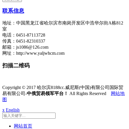
联系信息
地址：中国黑龙江省哈尔滨市南岗开发区中浩华尔街A栋812
室
电话：0451-87113728
传真：0451-82310337
邮箱：js1086@126.com
网址：http://www.yaljwhcm.com
扫描二维码
Copyright © 2017 哈尔滨8188cc.威尼斯(中国)有限公司国际贸
易有限公司
-中俄贸易领军平台！
All Rights Reserved
网站地
图
x
English
网站首页