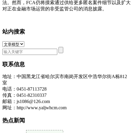
法。然而，FCA仍将摸索通过供给更多匿名案件细节以及扩大
对正在金融市场运营的非受监管公司的消息披露。
站内搜索
联系信息
地址：中国黑龙江省哈尔滨市南岗开发区中浩华尔街A栋812
室
电话：0451-87113728
传真：0451-82310337
邮箱：js1086@126.com
网址：http://www.yaljwhcm.com
热点新闻