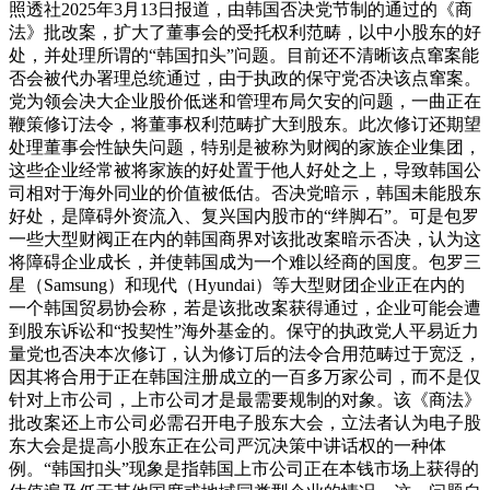
照透社2025年3月13日报道，由韩国否决党节制的通过的《商
法》批改案，扩大了董事会的受托权利范畴，以中小股东的好
处，并处理所谓的“韩国扣头”问题。目前还不清晰该点窜案能
否会被代办署理总统通过，由于执政的保守党否决该点窜案。
党为领会决大企业股价低迷和管理布局欠安的问题，一曲正在
鞭策修订法令，将董事权利范畴扩大到股东。此次修订还期望
处理董事会性缺失问题，特别是被称为财阀的家族企业集团，
这些企业经常被将家族的好处置于他人好处之上，导致韩国公
司相对于海外同业的价值被低估。否决党暗示，韩国未能股东
好处，是障碍外资流入、复兴国内股市的“绊脚石”。可是包罗
一些大型财阀正在内的韩国商界对该批改案暗示否决，认为这
将障碍企业成长，并使韩国成为一个难以经商的国度。包罗三
星（Samsung）和现代（Hyundai）等大型财团企业正在内的
一个韩国贸易协会称，若是该批改案获得通过，企业可能会遭
到股东诉讼和“投契性”海外基金的。保守的执政党人平易近力
量党也否决本次修订，认为修订后的法令合用范畴过于宽泛，
因其将合用于正在韩国注册成立的一百多万家公司，而不是仅
针对上市公司，上市公司才是最需要规制的对象。该《商法》
批改案还上市公司必需召开电子股东大会，立法者认为电子股
东大会是提高小股东正在公司严沉决策中讲话权的一种体
例。“韩国扣头”现象是指韩国上市公司正在本钱市场上获得的