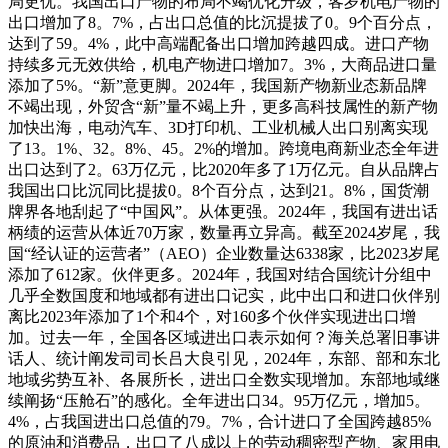
局更优。我国出口产物的布局不竭优化升级，客岁机电产物的
出口增加了8。7%，占出口总值的比沉提拔了0。9个百分点，
达到了59。4%，此中高端配备出口增加跨越四成。进口产物
持续多元无效供给，机电产物进口增加7。3%，大商品进口量
添加了5%。“新”意更脚。2024年，我国新产物新业态新品牌
不竭出现，外贸含“新”量不竭上升，更多高科技属性的新产物
加快出海，电动汽车、3D打印机、工业机械人出口别离实现
了13。1%、32。8%、45。2%的增加。跨境电商新业态全年进
出口达到了2。63万亿元，比2020年多了1万亿元。自从品牌占
我国出口比沉同比提拔0。8个百分点，达到21。8%，国货潮
牌界各地刮起了“中国风”。从体更强。2024年，我国有进出话
柄绩的运营从体近70万家，数量再立异高。截至2024岁尾，我
国“经认证的运营者”（AEO）企业数量达6338家，比2023岁尾
添加了612家。伙伴更多。2024年，我国对结合国统计分组中
几乎全数国度和地域都有进出口记实，此中出口和进口伙伴别
离比2023年添加了1个和4个，对160多个伙伴实现进出口增
加。过去一年，全国各区域进出口表示如何？海关总署旧事讲
话人、统计阐发司司长吕大良引见，2024年，东部、部和东北
地域劣势互补、各展所长，进出口全数实现增加。东部地域继
续阐扬“压舱石”的感化。全年进出口34。95万亿元，增加5。
4%，占我国进出口总值的79。7%，合计进口了全国跨越85%
的原油和消费品，出口了八成以上的劳动稠密型产物、家用电