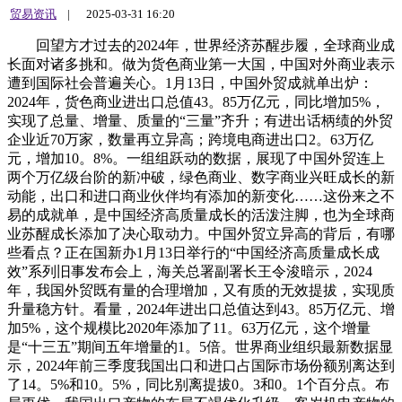
贸易资讯
|
2025-03-31 16:20
回望方才过去的2024年，世界经济苏醒步履，全球商业成
长面对诸多挑和。做为货色商业第一大国，中国对外商业表示
遭到国际社会普遍关心。1月13日，中国外贸成就单出炉：
2024年，货色商业进出口总值43。85万亿元，同比增加5%，
实现了总量、增量、质量的“三量”齐升；有进出话柄绩的外贸
企业近70万家，数量再立异高；跨境电商进出口2。63万亿
元，增加10。8%。一组组跃动的数据，展现了中国外贸连上
两个万亿级台阶的新冲破，绿色商业、数字商业兴旺成长的新
动能，出口和进口商业伙伴均有添加的新变化……这份来之不
易的成就单，是中国经济高质量成长的活泼注脚，也为全球商
业苏醒成长添加了决心取动力。中国外贸立异高的背后，有哪
些看点？正在国新办1月13日举行的“中国经济高质量成长成
效”系列旧事发布会上，海关总署副署长王令浚暗示，2024
年，我国外贸既有量的合理增加，又有质的无效提拔，实现质
升量稳方针。看量，2024年进出口总值达到43。85万亿元、增
加5%，这个规模比2020年添加了11。63万亿元，这个增量
是“十三五”期间五年增量的1。5倍。世界商业组织最新数据显
示，2024年前三季度我国出口和进口占国际市场份额别离达到
了14。5%和10。5%，同比别离提拔0。3和0。1个百分点。布