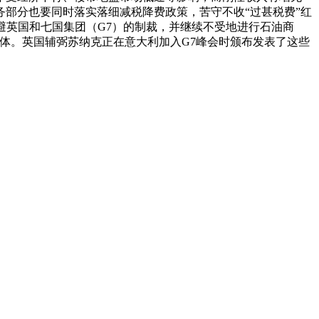
部分也要同时落实落细减税降费政策，苦守不收“过甚税费”红
避英国和七国集团（G7）的制裁，并继续不受地进行石油商
体。英国辅弼苏纳克正在意大利加入G7峰会时颁布发表了这些